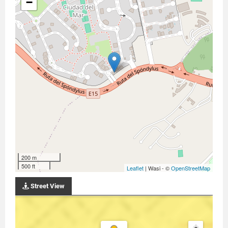
−
200 m
500 ft
Leaflet
| Wasi - ©
OpenStreetMap
Street View