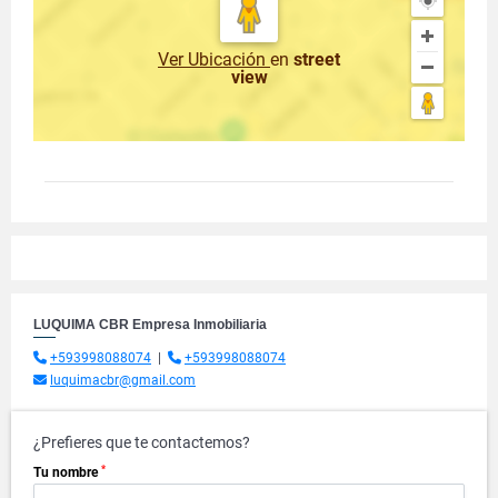
Ver Ubicación
en
street
view
LUQUIMA CBR Empresa Inmobiliaria
+593998088074
|
+593998088074
luquimacbr@gmail.com
¿Prefieres que te contactemos?
*
Tu nombre