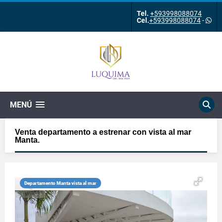
Tel.
+593998088074
Cel.
+593998088074
-
MENÚ
Venta departamento a estrenar con vista al mar
Manta.
Departamento Manta vista al mar