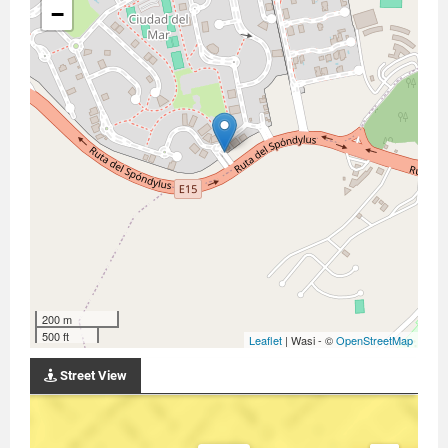
−
200 m
500 ft
Leaflet
| Wasi - ©
OpenStreetMap
Street View