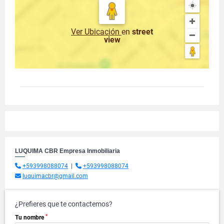
Ver Ubicación
en
street
view
LUQUIMA CBR Empresa Inmobiliaria
+593998088074
|
+593998088074
luquimacbr@gmail.com
¿Prefieres que te contactemos?
*
Tu nombre