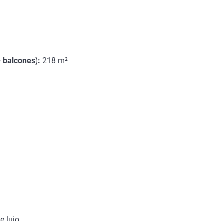
+ balcones):
218 m²
e lujo