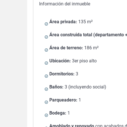
Información del inmueble
Área privada:
135 m²
Área construida total (departamento 
Área de terreno:
186 m²
Ubicación:
3er piso alto
Dormitorios:
3
Baños:
3 (incluyendo social)
Parqueadero:
1
Bodega:
1
Amoblado y renovado
con acabados d