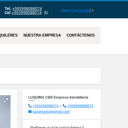
Tel.
+593998088074
Select Language
▼
Cel.
+593998088074
-
QUILERES
NUESTRA EMPRESA
CONTÁCTENOS
LUQUIMA CBR Empresa Inmobiliaria
+593998088074
|
+593998088074
luquimacbr@gmail.com
¿Prefieres que te contactemos?