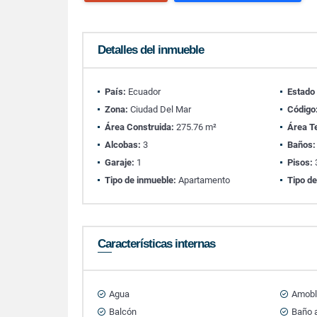
Detalles del inmueble
País:
Ecuador
Estado
Zona:
Ciudad Del Mar
Código
Área Construida:
275.76 m²
Área T
Alcobas:
3
Baños:
Garaje:
1
Pisos:
Tipo de inmueble:
Apartamento
Tipo de
Características internas
Agua
Amobl
Balcón
Baño a