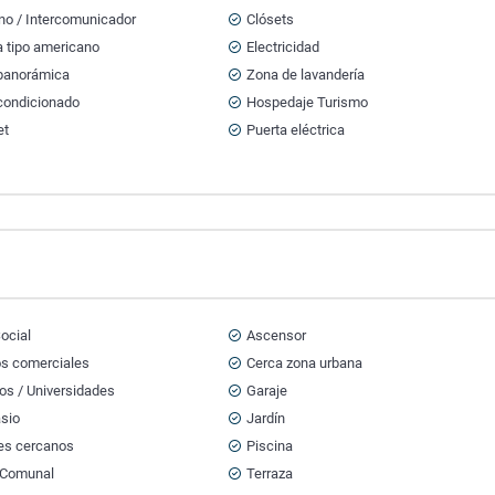
no / Intercomunicador
Clósets
a tipo americano
Electricidad
 panorámica
Zona de lavandería
acondicionado
Hospedaje Turismo
et
Puerta eléctrica
ocial
Ascensor
os comerciales
Cerca zona urbana
os / Universidades
Garaje
sio
Jardín
es cercanos
Piscina
 Comunal
Terraza