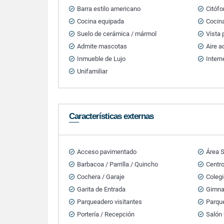
Barra estilo americano
Citófo
Cocina equipada
Cocin
Suelo de cerámica / mármol
Vista
Admite mascotas
Aire 
Inmueble de Lujo
Intern
Unifamiliar
Características externas
Acceso pavimentado
Área S
Barbacoa / Parrilla / Quincho
Centr
Cochera / Garaje
Colegi
Garita de Entrada
Gimna
Parqueadero visitantes
Parqu
Portería / Recepción
Salón