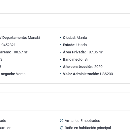
 / Departamento:
Manabí
Ciudad:
Manta
:
9452821
Estado:
Usado
erreno:
100.57 m²
Área Privada:
187.05 m²
3
Baño medio:
Si
3
Año construcción:
2020
 negocio:
Venta
Valor Administración:
US$200
ado
Armarios Empotrados
uxiliar
Baño en habitación principal