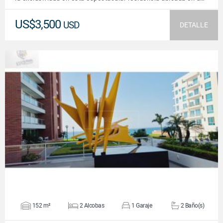
US$3,500
USD
DETALLE
VER DETALLES
152 m²
2 Alcobas
1 Garaje
2 Baño(s)