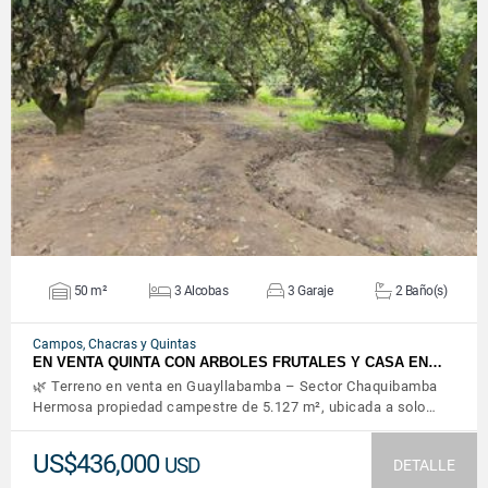
VER DETALLES
50 m²
3 Alcobas
3 Garaje
2 Baño(s)
Campos, Chacras y Quintas
EN VENTA QUINTA CON ARBOLES FRUTALES Y CASA EN…
🌿 Terreno en venta en Guayllabamba – Sector Chaquibamba
Hermosa propiedad campestre de 5.127 m², ubicada a solo…
US$436,000
USD
DETALLE