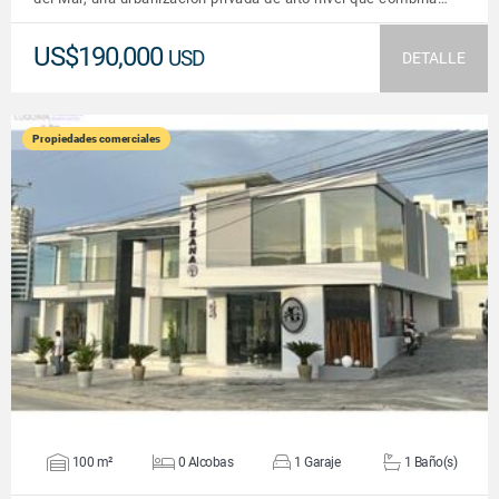
US$190,000
USD
DETALLE
Propiedades comerciales
VER DETALLES
100 m²
0 Alcobas
1 Garaje
1 Baño(s)