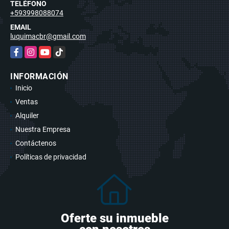
TELÉFONO
+593998088074
EMAIL
luquimacbr@gmail.com
Facebook
Instagram
YouTube
TikTok
INFORMACIÓN
Inicio
Ventas
Alquiler
Nuestra Empresa
Contáctenos
Políticas de privacidad
Oferte su inmueble