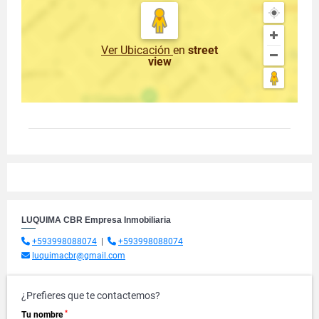
Ver Ubicación
en
street
view
LUQUIMA CBR Empresa Inmobiliaria
+593998088074
|
+593998088074
luquimacbr@gmail.com
¿Prefieres que te contactemos?
*
Tu nombre