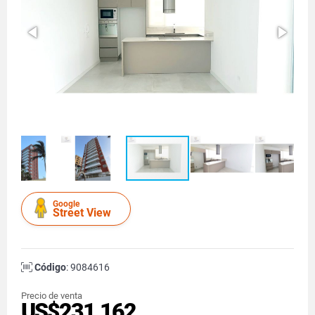
Google
Street View
Código
: 9084616
Precio de venta
US$231,162