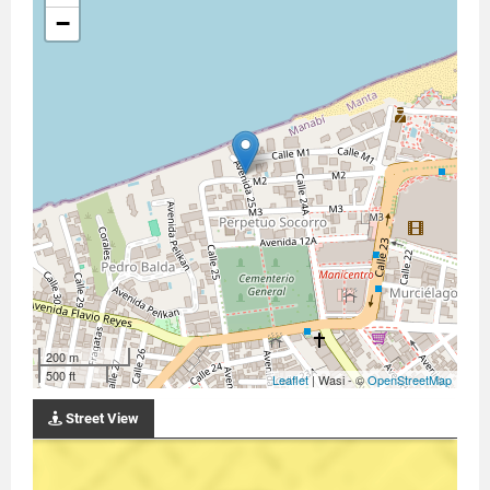
−
200 m
500 ft
Leaflet
| Wasi - ©
OpenStreetMap
Street View