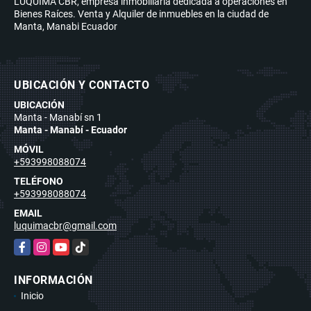
LUQUIMA CBR, empresa inmobiliaria dedicada a operaciones en
Bienes Raíces. Venta y Alquiler de inmuebles en la ciudad de
Manta, Manabi Ecuador
UBICACIÓN Y CONTACTO
UBICACIÓN
Manta - Manabí sn 1
Manta - Manabí - Ecuador
MÓVIL
+593998088074
TELÉFONO
+593998088074
EMAIL
luquimacbr@gmail.com
Facebook
Instagram
YouTube
TikTok
INFORMACIÓN
Inicio