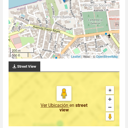
200 m
500 ft
Leaflet
| Wasi - ©
OpenStreetMap
Street View
Ver Ubicación
en
street
view