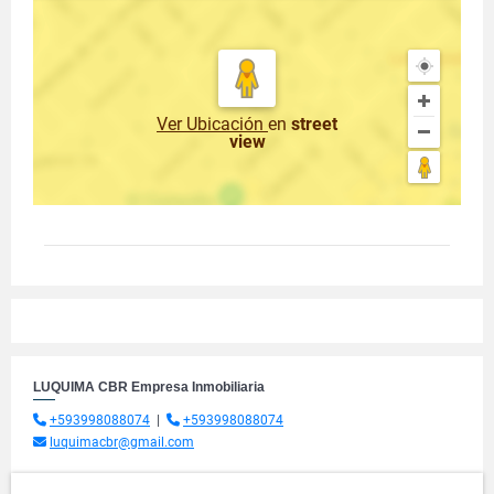
Ver Ubicación
en
street
view
LUQUIMA CBR Empresa Inmobiliaria
+593998088074
|
+593998088074
luquimacbr@gmail.com