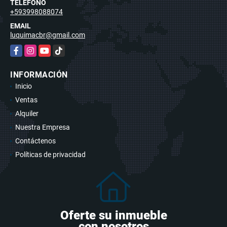
TELÉFONO
+593998088074
EMAIL
luquimacbr@gmail.com
Facebook
Instagram
YouTube
TikTok
INFORMACIÓN
Inicio
Ventas
Alquiler
Nuestra Empresa
Contáctenos
Políticas de privacidad
Oferte su inmueble
con nosotros