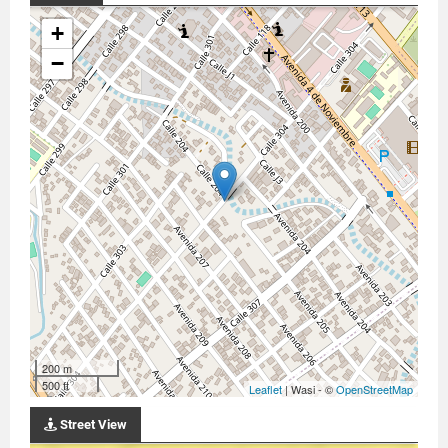
+
−
200 m
500 ft
Leaflet
| Wasi - ©
OpenStreetMap
Street View