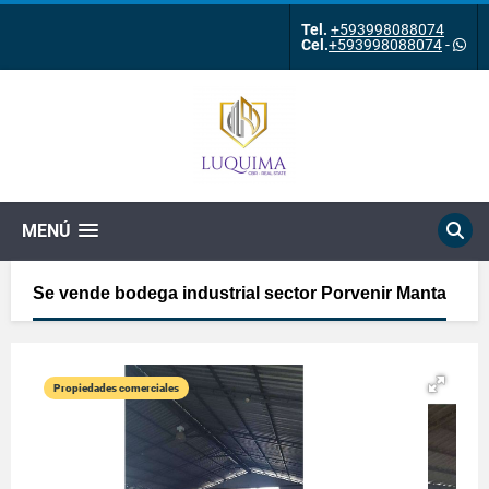
Tel.
+593998088074
Cel.
+593998088074
-
MENÚ
Se vende bodega industrial sector Porvenir Manta
Propiedades comerciales