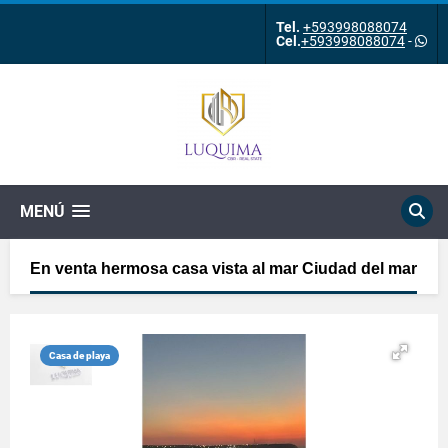
Tel.
+593998088074
Cel.
+593998088074
-
MENÚ
En venta hermosa casa vista al mar Ciudad del mar
Casa de playa