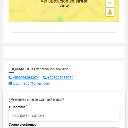
Ver Ubicación
en
street
view
LUQUIMA CBR Empresa Inmobiliaria
+593998088074
|
+593998088074
luquimacbr@gmail.com
¿Prefieres que te contactemos?
*
Tu nombre
*
Correo electrónico