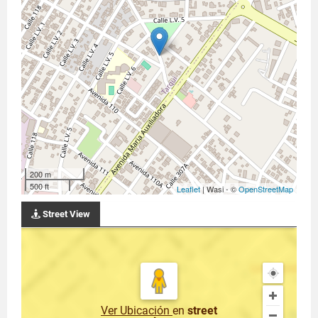
200 m
500 ft
Leaflet
| Wasi - ©
OpenStreetMap
Street View
Ver Ubicación
en
street