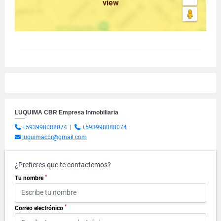
view
LUQUIMA CBR Empresa Inmobiliaria
+593998088074
|
+593998088074
luquimacbr@gmail.com
¿Prefieres que te contactemos?
*
Tu nombre
*
Correo electrónico