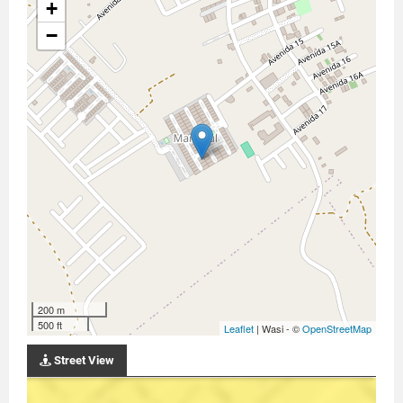
+
−
200 m
500 ft
Leaflet
| Wasi - ©
OpenStreetMap
Street View