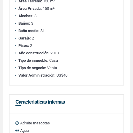
Área Terreno:
150 m²
Área Privada:
150 m²
Alcobas:
3
Baños:
3
Baño medio:
Si
Garaje:
2
Pisos:
2
Año construcción:
2013
Tipo de inmueble:
Casa
Tipo de negocio:
Venta
Valor Administración:
US$40
Características internas
Admite mascotas
Agua