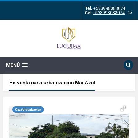
Tel.
+593998088074
Cel.
+593998088074
-
MENÚ
En venta casa urbanizacion Mar Azul
Casa Urbanizacion