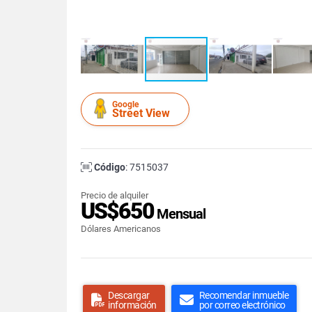
Google
Street View
Código
: 7515037
Precio de alquiler
US$650
Mensual
Dólares Americanos
Descargar
Recomendar inmueble
información
por correo electrónico