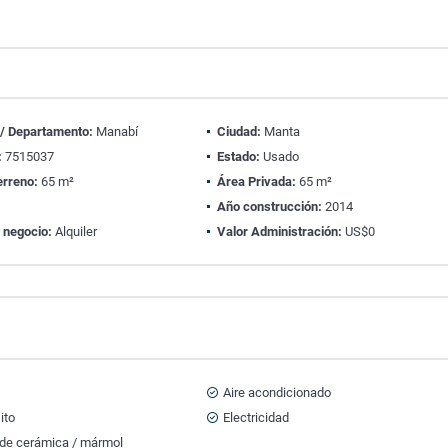
 / Departamento:
Manabí
Ciudad:
Manta
:
7515037
Estado:
Usado
erreno:
65 m²
Área Privada:
65 m²
Año construcción:
2014
 negocio:
Alquiler
Valor Administración:
US$0
Aire acondicionado
ito
Electricidad
 de cerámica / mármol