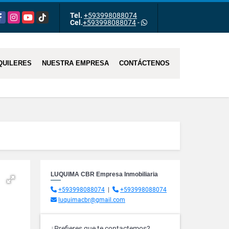
Tel.
+593998088074
acebook
Instagram
YouTube
TikTok
Cel.
+593998088074
-
QUILERES
NUESTRA EMPRESA
CONTÁCTENOS
LUQUIMA CBR Empresa Inmobiliaria
+593998088074
|
+593998088074
luquimacbr@gmail.com
¿Prefieres que te contactemos?