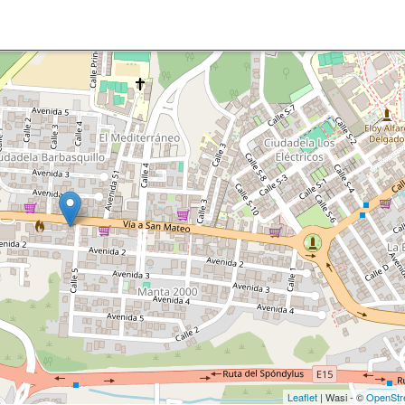
Leaflet
| Wasi - ©
OpenStr