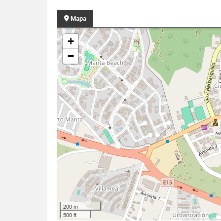
Mapa
+
−
200 m
500 ft