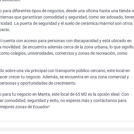
o para diferentes tipos de negocios, desde una oficina hasta una tienda o
internas que garantizan comodidad y seguridad, como ser adosado, tene
tricidad. La puerta de seguridad y el suelo de cerámica/mármol son otros
pacio.
cal cuenta con acceso para personas con discapacidad y está ubicado en
la movilidad. Se encuentra además cerca de la zona urbana, lo que signifi
 como colegios, universidades, comercios y zonas de recreación, como
 sobre una vía principal con transporte público cercano, este local en
y hacer crecer tu negocio. Además, se encuentra en una zona comercial y
e personas y oportunidades de crecimiento.
 para tu negocio en Manta, este local de 65 M2 es la opción ideal. Con
zar comodidad, seguridad y éxito, no esperes más y contáctanos para
s mejores zonas de Ecuador!