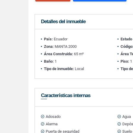
Detalles del inmueble
País:
Ecuador
Estado
Zona:
MANTA 2000
Código
Área Construida:
65 m²
Área T
Baño:
1
Piso:
1
Tipo de inmueble:
Local
Tipo de
Características internas
Adosado
Agua
Alarma
Depós
Puerta de seguridad
Suelo