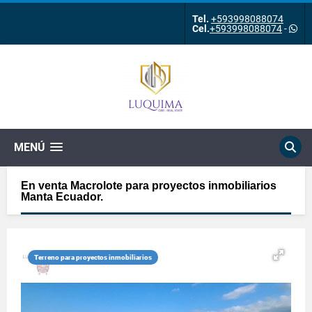
Tel.
+593998088074
Cel.
+593998088074
-
MENÚ
En venta Macrolote para proyectos inmobiliarios
Manta Ecuador.
Terreno para proyectos inmobiliarios