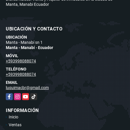
Manta, Manabi Ecuador
UBICACIÓN Y CONTACTO
UBICACIÓN
Manta - Manabí sn 1
Manta - Manabí - Ecuador
MÓVIL
+593998088074
TELÉFONO
+593998088074
EMAIL
luquimacbr@gmail.com
Facebook
Instagram
YouTube
TikTok
INFORMACIÓN
Inicio
Ventas