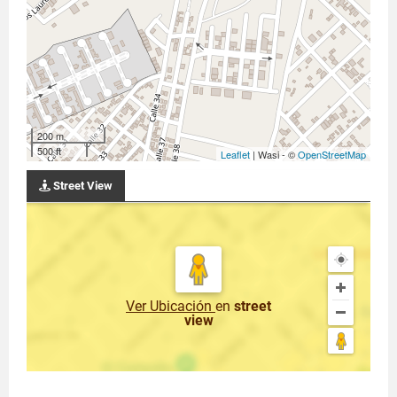
200 m
500 ft
Leaflet
| Wasi - ©
OpenStreetMap
Street View
Ver Ubicación
en
street
view