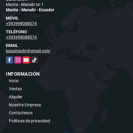
Manta - Manabí sn 1
Manta - Manabí - Ecuador
MÓVIL
+593998088074
TELÉFONO
+593998088074
EMAIL
luquimacbr@gmail.com
Facebook
Instagram
YouTube
TikTok
INFORMACIÓN
Inicio
Ventas
Alquiler
Nuestra Empresa
Contáctenos
Políticas de privacidad