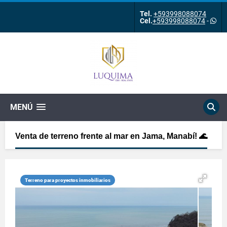
Tel.
+593998088074
Cel.
+593998088074
-
MENÚ
Venta de terreno frente al mar en Jama, Manabí! 🌊
Terreno para proyectos inmobiliarios