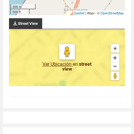
200 m
500 ft
Leaflet
| Wasi - ©
OpenStreetMap
Street View
Ver Ubicación
en
street
view