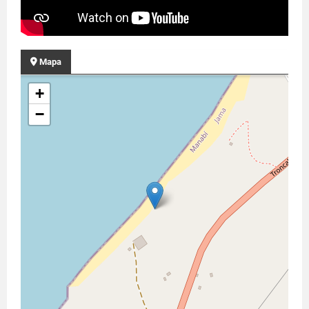
Mapa
+
−