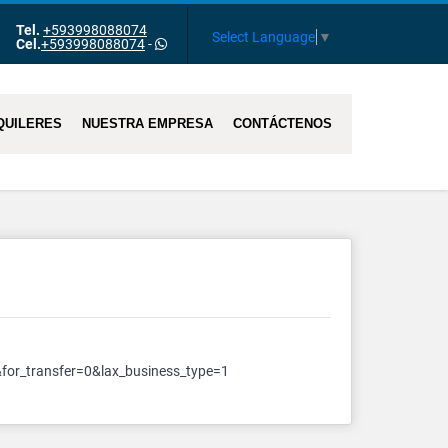
Tel.
+593998088074
Select Language
▼
Cel.
+593998088074
-
QUILERES
NUESTRA EMPRESA
CONTÁCTENOS
or_transfer=0&lax_business_type=1