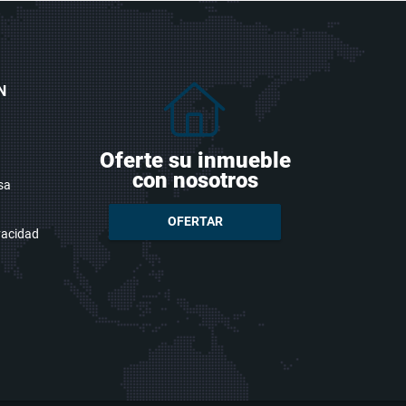
N
Oferte su inmueble
con nosotros
sa
OFERTAR
ivacidad