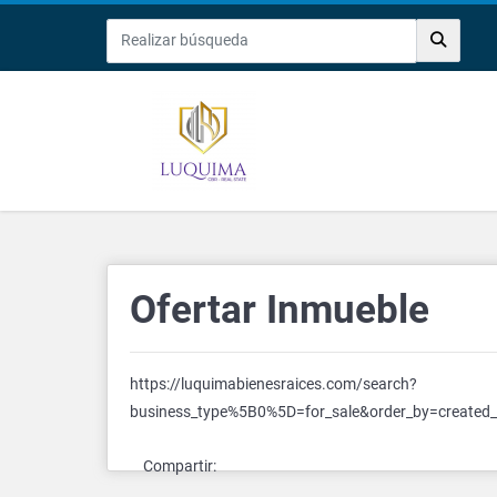
Ofertar Inmueble
https://luquimabienesraices.com/search?
business_type%5B0%5D=for_sale&order_by=created_
Compartir: