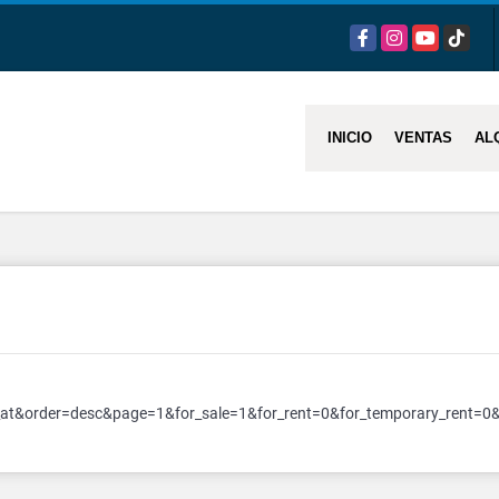
Facebook
Instagram
YouTube
TikTok
INICIO
VENTAS
AL
at&order=desc&page=1&for_sale=1&for_rent=0&for_temporary_rent=0&f