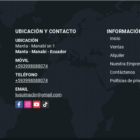
UBICACIÓN Y CONTACTO
INFORMACIÓ
Inicio
UBICACIÓN
Manta - Manabí sn 1
Ventas
Manta - Manabí - Ecuador
Alquiler
MÓVIL
Nuestra Empre
+593998088074
Contáctenos
TELÉFONO
+593998088074
Políticas de pr
EMAIL
luquimacbr@gmail.com
Facebook
Instagram
YouTube
TikTok