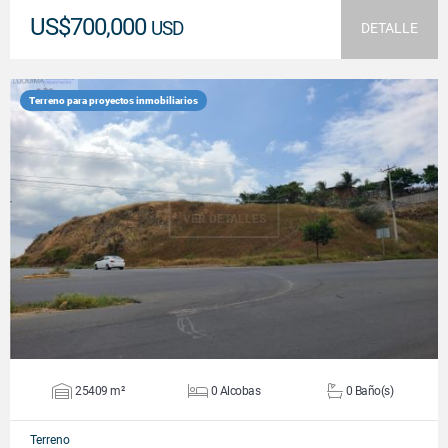
US$700,000
USD
DETALLE
Terreno para proyectos inmobiliarios
VER DETALLES
25409 m²
0 Alcobas
0 Baño(s)
Terreno