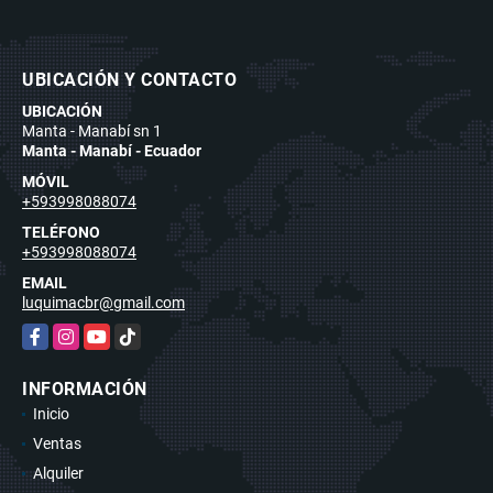
UBICACIÓN Y CONTACTO
UBICACIÓN
Manta - Manabí sn 1
Manta - Manabí - Ecuador
MÓVIL
+593998088074
TELÉFONO
+593998088074
EMAIL
luquimacbr@gmail.com
Facebook
Instagram
YouTube
TikTok
INFORMACIÓN
Inicio
Ventas
Alquiler