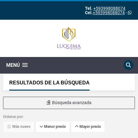
Tel.
+593998088074
Cel.
+593998088074
-
MENÚ
RESULTADOS DE LA BÚSQUEDA
Búsqueda avanzada
Ordenar por:
Más nuevo
Menor precio
Mayor precio