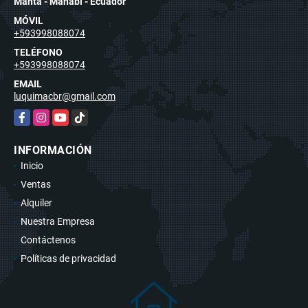
Manta - Manabí - Ecuador
MÓVIL
+593998088074
TELÉFONO
+593998088074
EMAIL
luquimacbr@gmail.com
Facebook
Instagram
YouTube
TikTok
INFORMACIÓN
Inicio
Ventas
Alquiler
Nuestra Empresa
Contáctenos
Políticas de privacidad