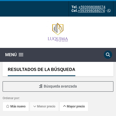
Tel.
+593998088074
Cel.
+593998088074
-
MENÚ
RESULTADOS DE LA BÚSQUEDA
Búsqueda avanzada
Ordenar por:
Más nuevo
Menor precio
Mayor precio